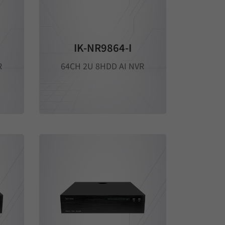
IK-NR9864-I
R
64CH 2U 8HDD AI NVR