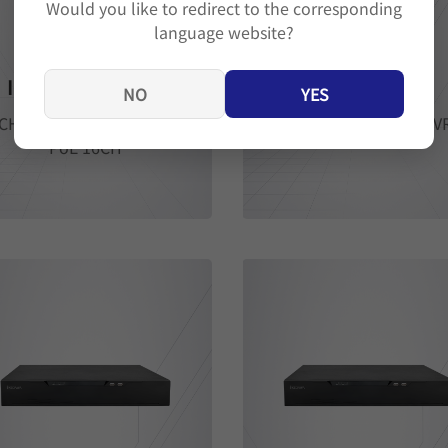
Would you like to redirect to the corresponding
language website?
IK-NR9864-16P-I
IK-NR9832-IA
NO
YES
CH 2U 8HDD AI NVR พร้อม
32CH 2U 8HDD AI NV
PoE 16CH