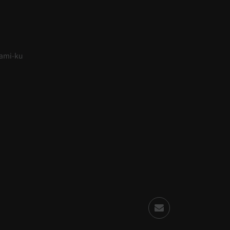
nami-ku
m