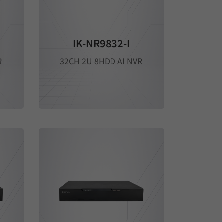
IK-NR9832-I
R
32CH 2U 8HDD AI NVR