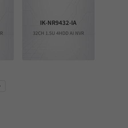
IK-NR9432-IA
VR
32CH 1.5U 4HDD AI NVR