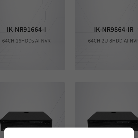
IK-NR91664-I
IK-NR9864-IR
64CH 16HDDs AI NVR
64CH 2U 8HDD AI NV