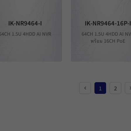
IK-NR9464-I
IK-NR9464-16P-I
64CH 1.5U 4HDD AI NVR
64CH 1.5U 4HDD AI N
พร้อม 16CH PoE
1
2