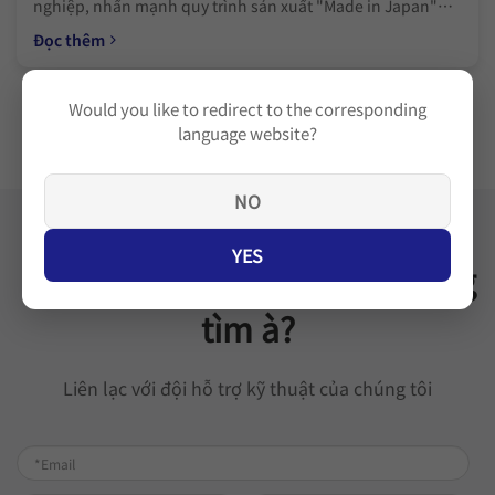
nghiệp, nhấn mạnh quy trình sản xuất "Made in Japan"
(COO) và chi tiết về vị thế là đối tác đáng tin cậy của G7
Đọc thêm
trong việc đảm bảo chuỗi cung ứng minh bạch và bảo vệ
dữ liệu.
Would you like to redirect to the corresponding
language website?
NO
YES
Không tìm được thứ anh đang
tìm à?
Liên lạc với đội hỗ trợ kỹ thuật của chúng tôi