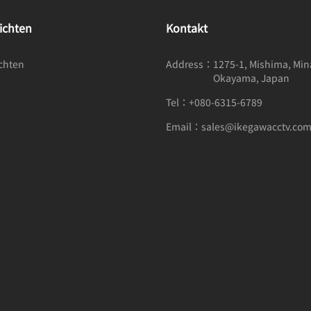
ichten
Kontakt
chten
Address：
1275-1, Mishima, Mi
Okayama, Japan
Tel：
+080-6315-6789
Email：
sales@ikegawacctv.co