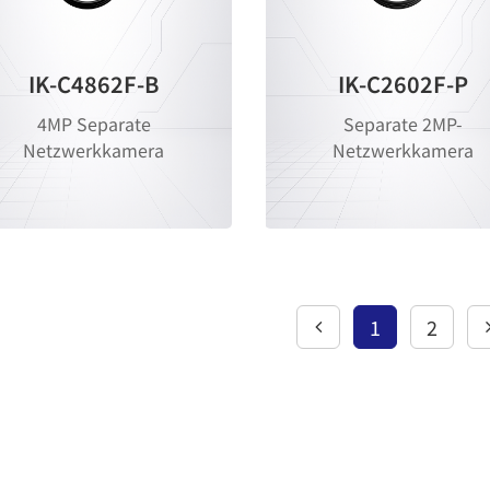
IK-C4862F-B
IK-C2602F-P
4MP Separate
Separate 2MP-
Netzwerkkamera
Netzwerkkamera
1
2