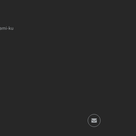
nami-ku
m