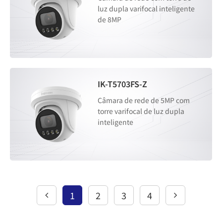
luz dupla varifocal inteligente
de 8MP
IK-T5703FS-Z
Câmara de rede de 5MP com
torre varifocal de luz dupla
inteligente
1
2
3
4