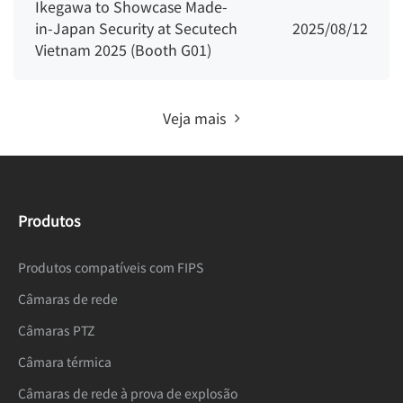
Ikegawa to Showcase Made-
in-Japan Security at Secutech
2025/08/12
Vietnam 2025 (Booth G01)
Veja mais
Produtos
Produtos compatíveis com FIPS
Câmaras de rede
Câmaras PTZ
Câmara térmica
Câmaras de rede à prova de explosão