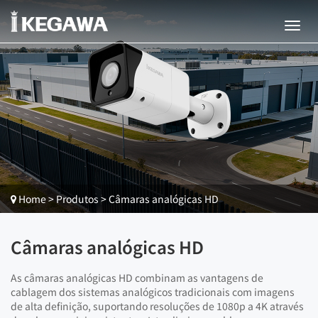
Home
>
Produtos
>
Câmaras analógicas HD
Câmaras analógicas HD
As câmaras analógicas HD combinam as vantagens de
cablagem dos sistemas analógicos tradicionais com imagens
de alta definição, suportando resoluções de 1080p a 4K através